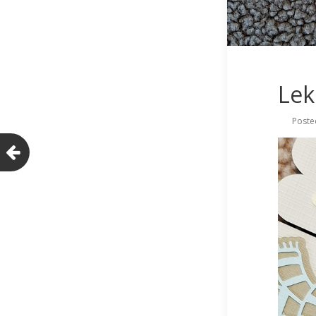
Lek
Poste